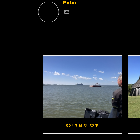
Peter
52° 7’N 5° 52’E