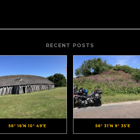
RECENT POSTS
56° 16’N 10° 49’E
56° 31’N 9° 35’E