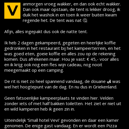
anmorgen vroeg wakker, en dan ook echt wakker.
V
Dan ook maar opstaan, de tent is lekker droog, ik
duik het washok in en toen ik weer buiten kwam
regende het. De tent was nat 🤔
Afijn, alles ingepakt dus ook de natte tent.
Ik heb 2 dagen gekampeerd, gegeten en heerlijke koffie
gedronken in het restaurant bij het kampeerterrein, en het
was goed eten, goeie koffie en alles zou op de rekening
komen. Dus afrekenen maar. Hou je vast: € 45,- voor alles
en ik krijg ook nog een fles wijn cadeau, nog nooit
meegemaakt op een camping.
De rit is niet zo heel spannend vandaag, de douane 🛃 was
wel het hoogtepunt van de dag. En nu dus in Griekenland.
Geen fatsoenlijke kampeerplaats te vinden hier. Velden
zonder iets of met half bakken toiletten. Het ziet er niet uit
en wild kamperen heb ik geen zin in.
Uiteindelijk ‘Small hotel Vevi’ gevonden en daar een kamer
genomen. De enige gast vandaag. En er wordt een Pizza