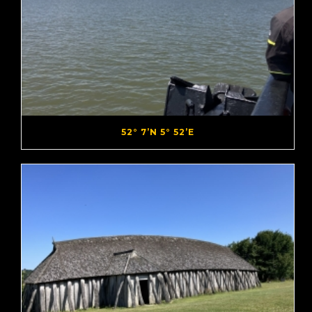
52° 7’N 5° 52’E