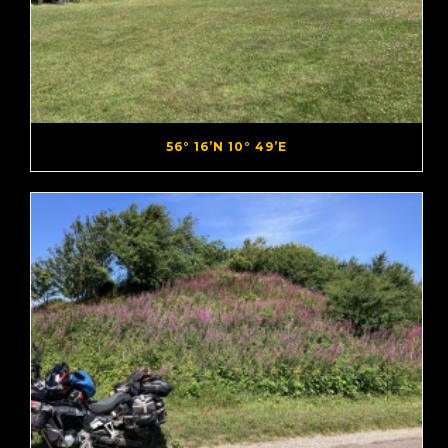
56° 16’N 10° 49’E