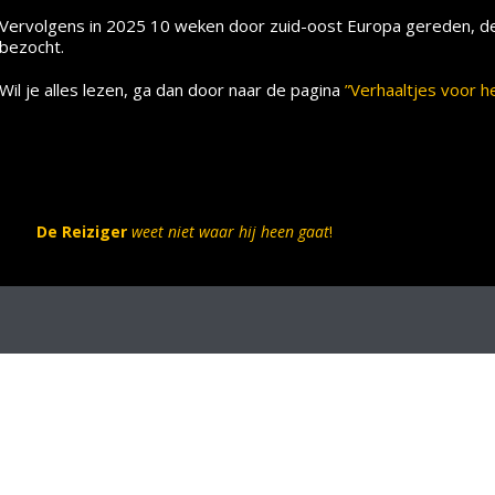
Vervolgens in 2025 10 weken door zuid-oost Europa gereden, de 
bezocht.
Wil je alles lezen, ga dan door naar de pagina
”Verhaaltjes voor h
De Reiziger
weet niet waar hij heen gaat
!