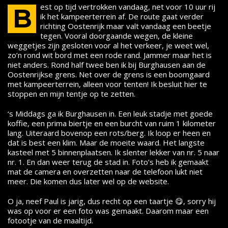
est op tijd vertrokken vandaag, net voor 10 uur rij
B
ik het kampeerterrein af. De route gaat verder
richting Oostenrijk maar valt vandaag een beetje
tegen. Vooral doorgaande wegen, de kleine
weggetjes zijn gesloten voor al het verkeer, je weet wel,
zo’n rond wit bord met een rode rand. Jammer maar het is
niet anders. Rond half twee ben ik bij Burghausen aan de
Oostenrijkse grens. Net over de grens is een boomgaard
met kampeerterrein, alleen voor tenten! Ik besluit hier te
stoppen en mijn tentje op te zetten.
‘s Middags ga ik Burghausen in. Een leuk stadje met goede
koffie, een prima biertje en een burcht van ruim 1 kilometer
lang. Uiteraard bovenop een rots/berg. Ik loop er heen en
dat is best een klim. Maar de moeite waard. Het langste
kasteel met 5 binnenplaatsen. Ik slenter lekker van nr. 5 naar
nr. 1. En dan weer terug de stad in. Foto’s heb ik gemaakt
mat de camera en overzetten naar de telefoon lukt niet
meer. Die komen dus later wel op de website.
O ja, neef Paul is jarig, dus recht op een taartje 😋, sorry hij
was op voor er een foto was gemaakt. Daarom maar een
fotootje van de maaltijd.