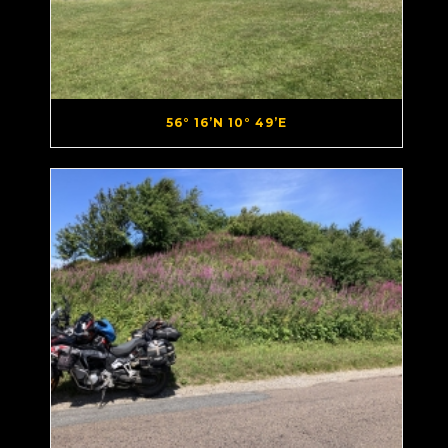
56° 16’N 10° 49’E