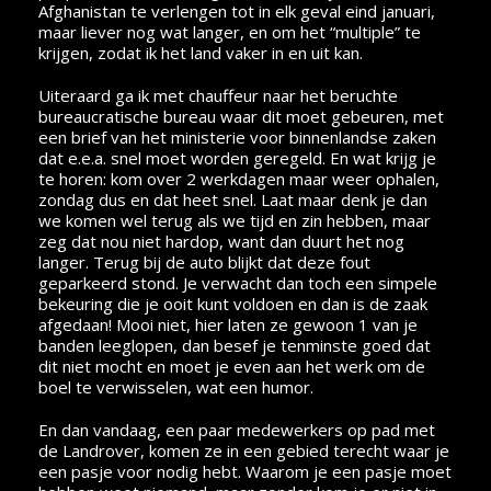
Afghanistan te verlengen tot in elk geval eind januari,
maar liever nog wat langer, en om het “multiple” te
krijgen, zodat ik het land vaker in en uit kan.
Uiteraard ga ik met chauffeur naar het beruchte
bureaucratische bureau waar dit moet gebeuren, met
een brief van het ministerie voor binnenlandse zaken
dat e.e.a. snel moet worden geregeld. En wat krijg je
te horen: kom over 2 werkdagen maar weer ophalen,
zondag dus en dat heet snel. Laat maar denk je dan
we komen wel terug als we tijd en zin hebben, maar
zeg dat nou niet hardop, want dan duurt het nog
langer. Terug bij de auto blijkt dat deze fout
geparkeerd stond. Je verwacht dan toch een simpele
bekeuring die je ooit kunt voldoen en dan is de zaak
afgedaan! Mooi niet, hier laten ze gewoon 1 van je
banden leeglopen, dan besef je tenminste goed dat
dit niet mocht en moet je even aan het werk om de
boel te verwisselen, wat een humor.
En dan vandaag, een paar medewerkers op pad met
de Landrover, komen ze in een gebied terecht waar je
een pasje voor nodig hebt. Waarom je een pasje moet