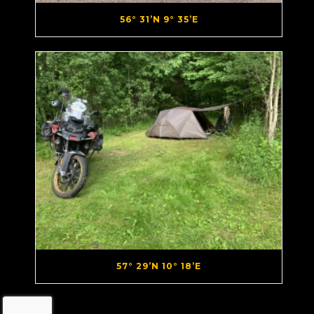
56° 31’N 9° 35’E
57° 29’N 10° 18’E