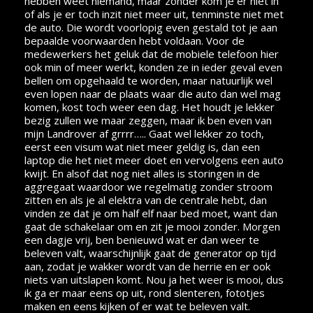
hebben weet niemand, maar zonder kom je er niet in
of als je er toch inzit niet meer uit, tenminste niet met
de auto. Die wordt voorlopig even gestald tot je aan
bepaalde voorwaarden hebt voldaan. Voor de
medewerkers het geluk dat de mobiele telefoon hier
ook min of meer werkt, konden ze in ieder geval even
bellen om opgehaald te worden, maar natuurlijk wel
even lopen naar de plaats waar die auto dan wel mag
komen, kost toch weer een dag. Het houdt je lekker
bezig zullen we maar zeggen, maar ik ben even van
mijn Landrover af grrrr….. Gaat wel lekker zo toch,
eerst een visum wat niet meer geldig is, dan een
laptop die het niet meer doet en vervolgens een auto
kwijt. En alsof dat nog niet alles is storingen in de
aggregaat waardoor we regelmatig zonder stroom
zitten en als je al elektra van de centrale hebt, dan
vinden ze dat je om half elf naar bed moet, want dan
gaat de schakelaar om en zit je mooi zonder. Morgen
een dagje vrij, ben benieuwd wat er dan weer te
beleven valt, waarschijnlijk gaat de generator op tijd
aan, zodat je wakker wordt van de herrie en er ook
niets van uitslapen komt. Nou ja het weer is mooi, dus
ik ga er maar eens op uit, rond slenteren, fototjes
maken en eens kijken of er wat te beleven valt.