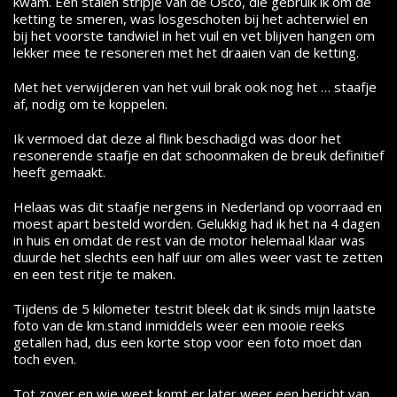
kwam. Een stalen stripje van de Osco, die gebruik ik om de
ketting te smeren, was losgeschoten bij het achterwiel en
bij het voorste tandwiel in het vuil en vet blijven hangen om
lekker mee te resoneren met het draaien van de ketting.
Met het verwijderen van het vuil brak ook nog het … staafje
af, nodig om te koppelen.
Ik vermoed dat deze al flink beschadigd was door het
resonerende staafje en dat schoonmaken de breuk definitief
heeft gemaakt.
Helaas was dit staafje nergens in Nederland op voorraad en
moest apart besteld worden. Gelukkig had ik het na 4 dagen
in huis en omdat de rest van de motor helemaal klaar was
duurde het slechts een half uur om alles weer vast te zetten
en een test ritje te maken.
Tijdens de 5 kilometer testrit bleek dat ik sinds mijn laatste
foto van de km.stand inmiddels weer een mooie reeks
getallen had, dus een korte stop voor een foto moet dan
toch even.
Tot zover en wie weet komt er later weer een bericht van