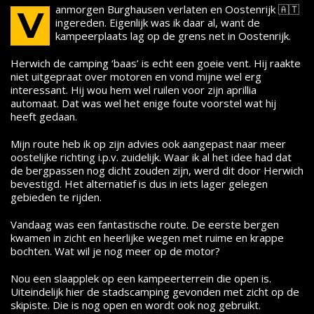
anmorgen Burghausen verlaten en Oostenrijk 🇦🇹
V
ingereden. Eigenlijk was ik daar al, want de
kampeerplaats lag op de grens net in Oostenrijk.
Herwich de camping ‘baas’ is echt een goeie vent. Hij raakte
niet uitgepraat over motoren en vond mijne wel erg
interessant. Hij wou hem wel ruilen voor zijn aprillia
automaat. Dat was wel het enige foute voorstel wat hij
heeft gedaan.
Mijn route heb ik op zijn advies ook aangepast naar meer
oostelijke richting i.p.v. zuidelijk. Waar ik al het idee had dat
de bergpassen nog dicht zouden zijn, werd dit door Herwich
bevestigd. Het alternatief is dus in iets lager gelegen
gebieden te rijden.
Vandaag was een fantastische route. De eerste bergen
kwamen in zicht en heerlijke wegen met ruime en krappe
bochten. Wat wil je nog meer op de motor?
Nou een slaapplek op een kampeerterrein die open is.
Uiteindelijk hier de stadscamping gevonden met zicht op de
skipiste. Die is nog open en wordt ook nog gebruikt.