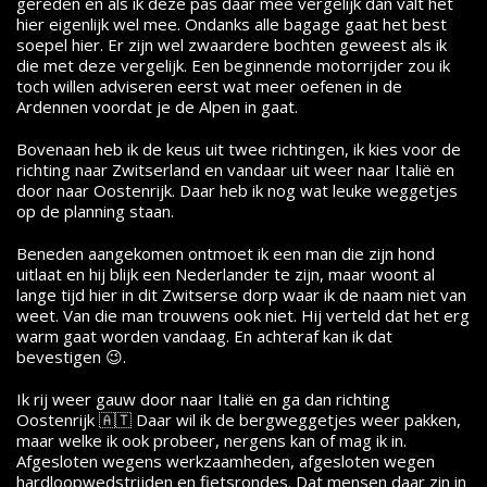
gereden en als ik deze pas daar mee vergelijk dan valt het
hier eigenlijk wel mee. Ondanks alle bagage gaat het best
soepel hier. Er zijn wel zwaardere bochten geweest als ik
die met deze vergelijk. Een beginnende motorrijder zou ik
toch willen adviseren eerst wat meer oefenen in de
Ardennen voordat je de Alpen in gaat.
Bovenaan heb ik de keus uit twee richtingen, ik kies voor de
richting naar Zwitserland en vandaar uit weer naar Italië en
door naar Oostenrijk. Daar heb ik nog wat leuke weggetjes
op de planning staan.
Beneden aangekomen ontmoet ik een man die zijn hond
uitlaat en hij blijk een Nederlander te zijn, maar woont al
lange tijd hier in dit Zwitserse dorp waar ik de naam niet van
weet. Van die man trouwens ook niet. Hij verteld dat het erg
warm gaat worden vandaag. En achteraf kan ik dat
bevestigen 😉.
Ik rij weer gauw door naar Italië en ga dan richting
Oostenrijk 🇦🇹 Daar wil ik de bergweggetjes weer pakken,
maar welke ik ook probeer, nergens kan of mag ik in.
Afgesloten wegens werkzaamheden, afgesloten wegen
hardloopwedstrijden en fietsrondes. Dat mensen daar zin in