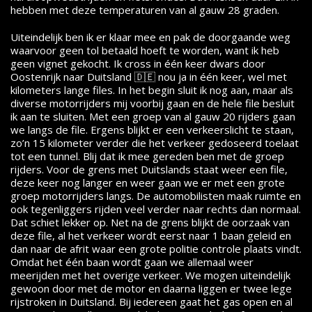
hebben met deze temperaturen van al gauw 28 graden.
Uiteindelijk ben ik er klaar mee en pak de doorgaande weg
waarvoor geen tol betaald hoeft te worden, want ik heb
geen vignet gekocht. Ik cross in één keer dwars door
Oostenrijk naar Duitsland 🇩🇪 nou ja in één keer, wel met
kilometers lange files. In het begin sluit ik nog aan, maar als
diverse motorrijders mij voorbij gaan en de hele file besluit
ik aan te sluiten. Met een groep van al gauw 20 rijders gaan
we langs de file. Ergens blijkt er een verkeerslicht te staan,
zo’n 15 kilometer verder die het verkeer gedoseerd toelaat
tot een tunnel. Blij dat ik mee gereden ben met de groep
rijders. Voor de grens met Duitslands staat weer een file,
deze keer nog langer en weer gaan we er met een grote
groep motorrijders langs. De automobilisten maak ruimte en
ook tegenliggers rijden veel verder naar rechts dan normaal.
Dat schiet lekker op. Net na de grens blijkt de oorzaak van
deze file, al het verkeer wordt eerst naar 1 baan geleid en
dan naar de afrit waar een grote politie controle plaats vindt.
Omdat het één baan wordt gaan we allemaal weer
meerijden met het overige verkeer. We mogen uiteindelijk
gewoon door met de motor en daarna liggen er twee lege
rijstroken in Duitsland. Bij iedereen gaat het gas open en al