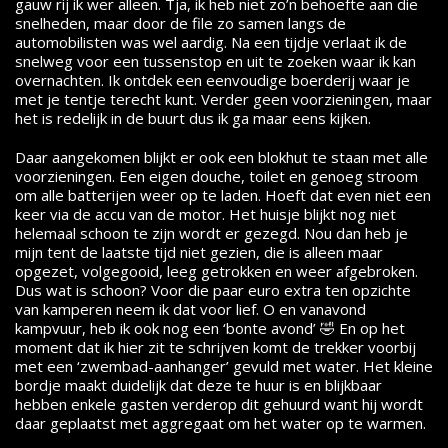
gauw rij ik wer alleen. Tja, ik heb niet zo’n behoefte aan die
snelheden, maar door de file zo samen langs de
automobilisten was wel aardig. Na een tijdje verlaat ik de
snelweg voor een tussenstop en uit te zoeken waar ik kan
overnachten. Ik ontdek een eenvoudige boerderij waar je
met je tentje terecht kunt. Verder geen voorzieningen, maar
het is redelijk in de buurt dus ik ga maar eens kijken.
Daar aangekomen blijkt er ook een blokhut te staan met alle
voorzieningen. Een eigen douche, toilet en genoeg stroom
om alle batterijen weer op te laden. Hoeft dat even niet een
keer via de accu van de motor. Het huisje blijkt nog niet
helemaal schoon te zijn wordt er gezegd. Nou dan heb je
mijn tent de laatste tijd niet gezien, die is alleen maar
opgezet, volgegooid, leeg getrokken en weer afgebroken.
Dus wat is schoon? Voor die paar euro extra ten opzichte
van kamperen neem ik dat voor lief. O en vanavond
kampvuur, heb ik ook nog een ‘bonte avond’ 🤣 En op het
moment dat ik hier zit te schrijven komt de trekker voorbij
met een ‘zwembad-aanhanger’ gevuld met water. Het kleine
bordje maakt duidelijk dat deze te huur is en blijkbaar
hebben enkele gasten verderop dit gehuurd want hij wordt
daar geplaatst met aggregaat om het water op te warmen.