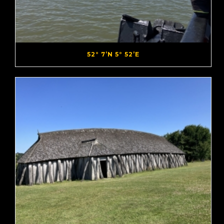
52° 7’N 5° 52’E