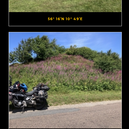
56° 16’N 10° 49’E