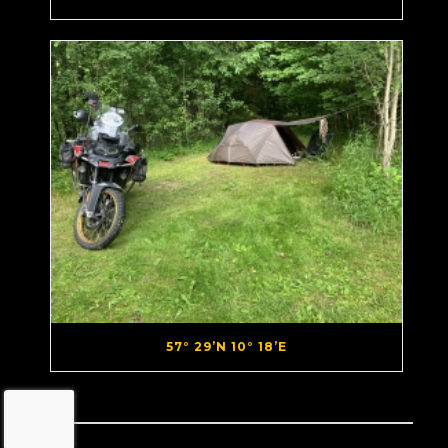
57° 29’N 10° 18’E