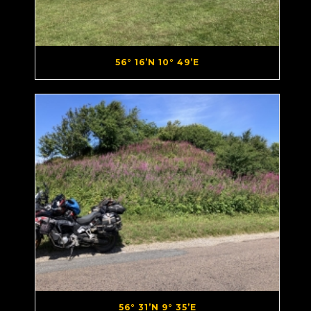
56° 16’N 10° 49’E
56° 31’N 9° 35’E