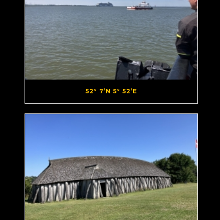
52° 7’N 5° 52’E