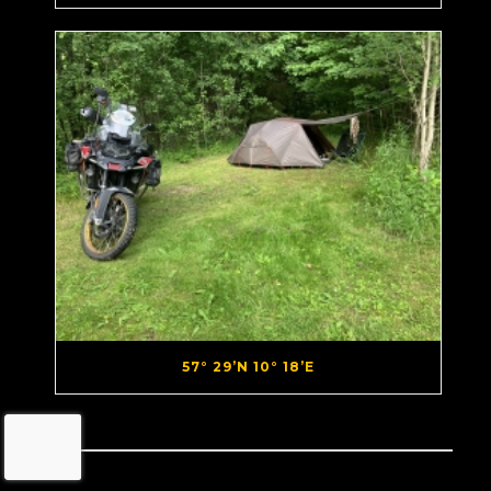
57° 29’N 10° 18’E