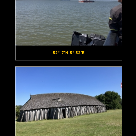
52° 7’N 5° 52’E