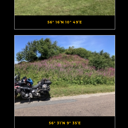
56° 16’N 10° 49’E
56° 31’N 9° 35’E