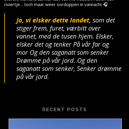
riviertje… toch maar weer oordoppen in vannacht 🎧
Ja, vi elsker dette landet,
som det
stiger frem,
furet, værbitt over
vannet,
med de tusen hjem.
Elsker,
elsker det og tenker
På vår far og
mor
Og den saganatt som senker
Drømme på vår jord.
Og den
saganatt som senker,
Senker drømme
på vår jord.
RECENT POSTS