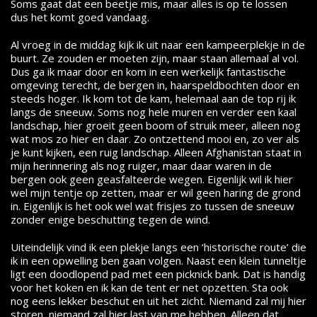
Soms gaat dat een beetje mis, maar alles is op te lossen
dus het komt goed vandaag.
Al vroeg in de middag kijk ik uit naar een kampeerplekje in de
buurt. Ze zouden er moeten zijn, maar staan allemaal al vol.
Dus ga ik maar door en kom in een werkelijk fantastische
omgeving terecht, de bergen in, haarspeldbochten door en
steeds hoger. Ik kom tot de kam, helemaal aan de top rij ik
langs de sneeuw. Soms nog hele muren en verder een kaal
landschap, hier groeit geen boom of struik meer, alleen nog
wat mos zo hier en daar. Zo ontzettend mooi en, zo ver als
je kunt kijken, een ruig landschap. Alleen Afghanistan staat in
mijn herinnering als nog ruiger, maar daar waren in de
bergen ook geen geasfalteerde wegen. Eigenlijk wil ik hier
wel mijn tentje op zetten, maar er wil geen haring de grond
in. Eigenlijk is het ook wel wat frisjes zo tussen de sneeuw
zonder enige beschutting tegen de wind.
Uiteindelijk vind ik een plekje langs een ‘historische route’ die
ik in een opwelling ben gaan volgen. Naast een klein tunneltje
ligt een doodlopend pad met een picknick bank. Dat is handig
voor het koken en ik kan de tent er net opzetten. Sta ook
nog eens lekker beschut en uit het zicht. Niemand zal mij hier
storen, niemand zal hier last van me hebben. Alleen dat