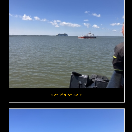
52° 7’N 5° 52’E