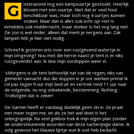
isteravond nog een kampvuurtje gestookt. Heerlijk
G
klooien met een vuurtje. Niet dat er veel hout
beschikbaar was, maar toch nog 4 uurtjes kunnen
stoken. Maar dan is alles ook echt op! Het is
inmiddels ook middernacht, maar donker is het nog lang niet.
De zon is wel onder, alleen dat merk je nergens aan. Zak
lampen heb je hier niet nodig.
Schreef ik gisteren iets over een rustgevend watertje in
mijn omgeving? Nou met die herrie naast je tent is er niks
rustgevendst aan. Ik doe mijn oordoppen weer in.
‘sMorgens is de tent behoorlijk nat van de regen, niks van
gemerkt vannacht dus die doppen in je oor werken prima! Ik
rol pas tegen 9 uur mijn bed uit en vertrek rond 11 uur naar
de volgende, nu nog onbekende, bestemming. Richting
Trollstigen dat is zeker!
De Garmin heeft er vandaag duidelijk geen zin in. Ze praat
niet meer tegen me, en als ze het wel doet is het
onbegrijpelijk. Na veel geklooi trek ik mijn eigen plan zonder
de ondersteunende woorden van deze sacherijnige dame. Ik
volg gewoon het blauwe lijntje wat ik ooit heb bedacht.