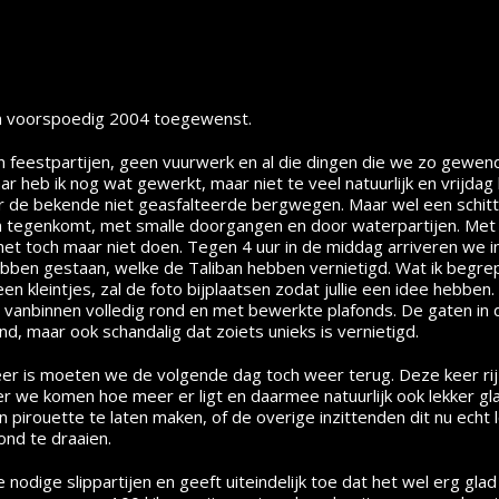
 en voorspoedig 2004 toegewenst.
n feestpartijen, geen vuurwerk en al die dingen die we zo gewen
aar heb ik nog wat gewerkt, maar niet te veel natuurlijk en vrijd
er de bekende niet geasfalteerde bergwegen. Maar wel een schit
en tegenkomt, met smalle doorgangen en door waterpartijen. Met 
t toch maar niet doen. Tegen 4 uur in de middag arriveren we in
en gestaan, welke de Taliban hebben vernietigd. Wat ik begrep
n kleintjes, zal de foto bijplaatsen zodat jullie een idee hebben
s vanbinnen volledig rond en met bewerkte plafonds. De gaten i
d, maar ook schandalig dat zoiets unieks is vernietigd.
is moeten we de volgende dag toch weer terug. Deze keer rij i
 we komen hoe meer er ligt en daarmee natuurlijk ook lekker glad.
pirouette te laten maken, of de overige inzittenden dit nu echt 
ond te draaien.
 nodige slippartijen en geeft uiteindelijk toe dat het wel erg glad 