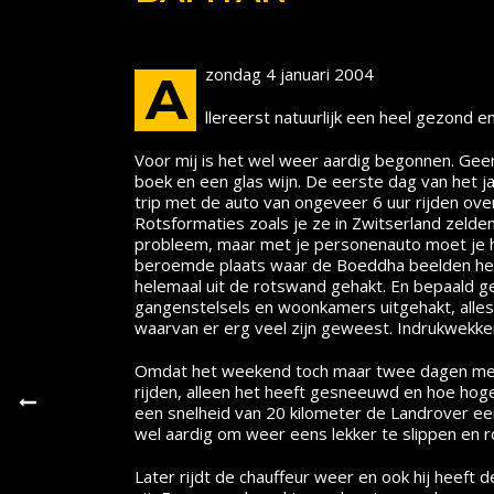
zondag 4 januari 2004
A
llereerst natuurlijk een heel gezond
Voor mij is het wel weer aardig begonnen. Gee
boek en een glas wijn. De eerste dag van het j
trip met de auto van ongeveer 6 uur rijden ov
Rotsformaties zoals je ze in Zwitserland zeld
probleem, maar met je personenauto moet je he
beroemde plaats waar de Boeddha beelden hebb
helemaal uit de rotswand gehakt. En bepaald gee
gangenstelsels en woonkamers uitgehakt, alle
waarvan er erg veel zijn geweest. Indrukwekken
Omdat het weekend toch maar twee dagen meer 
rijden, alleen het heeft gesneeuwd en hoe hoger
een snelheid van 20 kilometer de Landrover een 
wel aardig om weer eens lekker te slippen en r
Later rijdt de chauffeur weer en ook hij heeft de