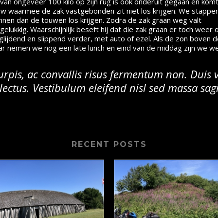
van ongeveer 100 kilo op zijn rug is ook onderuit gegaan en komt
touw waarmee de zak vastgebonden zit niet los krijgen. We stappen
 kunnen dan de touwen los krijgen. Zodra de zak graan weg valt
et gelukkig. Waarschijnlijk beseft hij dat die zak graan er toch wee
 glijdend en slippend verder, met auto of ezel. Als de zon bov
kar nemen we nog een late lunch en eind van de middag zijn we we
turpis, ac convallis risus fermentum non. Duis
ectus. Vestibulum eleifend nisl sed massa sagi
RECENT POSTS